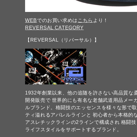
WEB
でのお買い求めは
こちら
より！
REVERSAL CATEGORY
【REVERSAL（リバーサル）】
1932年創業以来、他の追随を許さない高品質
開発販売で 世界的にも有名な老舗武道用品メーカー
ルブランド。格闘技のエッセンスを様々な形で
ティ溢れるアパレルラインと 初心者から本格的
アスレチックラインの2ラインで構成され 格闘
ライフスタイルをサポートするブランド。