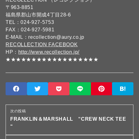
〒963-8851
福島県郡山市開成4丁目28-6
TEL：024-927-5753
FAX：024-927-5981
E-MAIL：recollection@aury.co.jp
RECOLLECTION FACEBOOK
HP：
http://www.recollection.jp/
★★★★★★★★★★★★★★★★★★
次の投稿
FRANKLIN＆MARSHALL “CREW NECK TEE
“