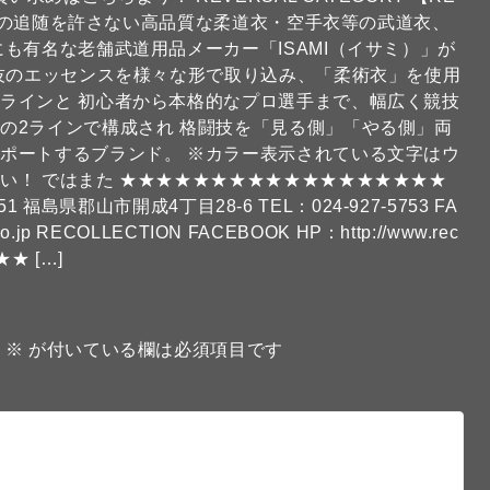
、他の追随を許さない高品質な柔道衣・空手衣等の武道衣、
も有名な老舗武道用品メーカー「ISAMI（イサミ）」が
闘技のエッセンスを様々な形で取り込み、「柔術衣」を使用
ラインと 初心者から本格的なプロ選手まで、幅広く競技
の2ラインで構成され 格闘技を「見る側」「やる側」両
ポートするブランド。 ※カラー表示されている文字はウ
い！ ではまた ★★★★★★★★★★★★★★★★★★
1 福島県郡山市開成4丁目28-6 TEL：024-927-5753 FA
.co.jp RECOLLECTION FACEBOOK HP：http://www.rec
★ […]
。
※
が付いている欄は必須項目です