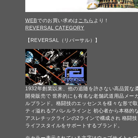
WEB
でのお買い求めは
こちら
より！
REVERSAL CATEGORY
【REVERSAL（リバーサル）】
1932年創業以来、他の追随を許さない高品質
開発販売で 世界的にも有名な老舗武道用品メーカー
ルブランド。格闘技のエッセンスを様々な形で
ティ溢れるアパレルラインと 初心者から本格的
アスレチックラインの2ラインで構成され 格闘
ライフスタイルをサポートするブランド。
※カラー表示されている文字はウェブサイトへ