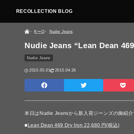
RECOLLECTION BLOG
K〜O
Nudie Jeans
Nudie Jeans “Lean Dean 469
Nudie Jeans
2015.05.01
2015.04.26
本日はNudie Jeansから新入荷ジーンズの御紹
■
Lean Dean 469 Dry Iron 22,680 円(税込)