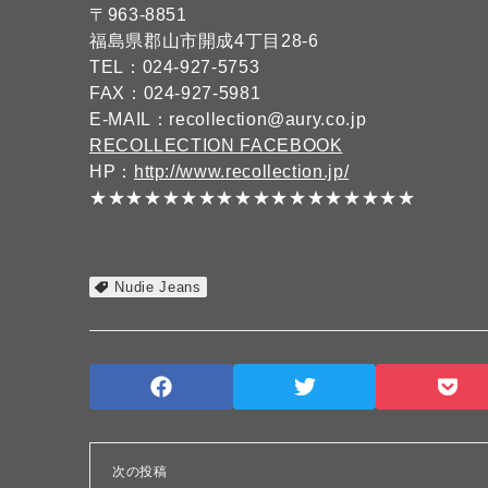
〒963-8851
福島県郡山市開成4丁目28-6
TEL：024-927-5753
FAX：024-927-5981
E-MAIL：recollection@aury.co.jp
RECOLLECTION FACEBOOK
HP：
http://www.recollection.jp/
★★★★★★★★★★★★★★★★★★
Nudie Jeans
次の投稿