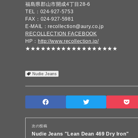
福島県郡山市開成4丁目28-6
TEL：024-927-5753
FAX：024-927-5981
E-MAIL：recollection@aury.co.jp
RECOLLECTION FACEBOOK
HP：
http://www.recollection.jp/
★★★★★★★★★★★★★★★★★★
Nudie Jeans
次の投稿
Nudie Jeans "Lean Dean 469 Dry Iron"