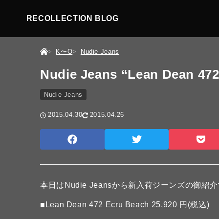
RECOLLECTION BLOG
K〜O
Nudie Jeans
Nudie Jeans “Lean Dean 47
Nudie Jeans
2015.04.30
2015.04.26
本日はNudie Jeansから新入荷ジーンズの御紹
■
Lean Dean 472 Ecru Beach 25,920 円(税込)