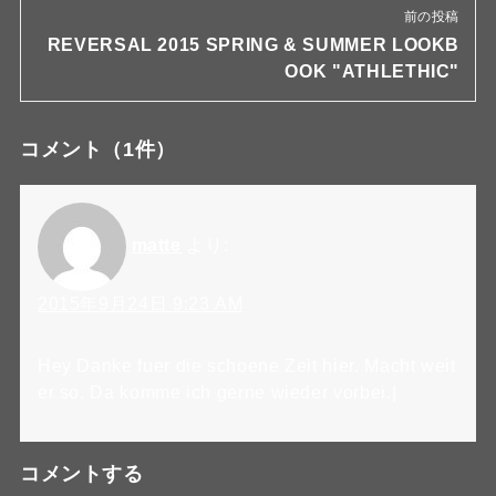
前の投稿
REVERSAL 2015 SPRING & SUMMER LOOKB
OOK "ATHLETHIC"
コメント
（1件）
matte
より:
2015年9月24日 9:23 AM
Hey Danke fuer die schoene Zeit hier. Macht weit
er so. Da komme ich gerne wieder vorbei.|
コメントする