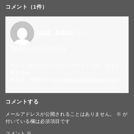
コメント
（1件）
高品質、低価格の
より:
2015年6月15日 1:54 PM
ポスト| |私はこの このウェブサイトでは、段落を |
書き込み。
高品質、低価格の
http://www.safiradhesive.com
コメントする
メールアドレスが公開されることはありません。
※
が
付いている欄は必須項目です
コメント
※