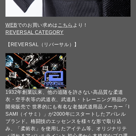
WEB
でのお買い求めは
こちら
より！
REVERSAL CATEGORY
【REVERSAL（リバーサル）】
1932年創業以来、他の追随を許さない高品質な柔道
衣・空手衣等の武道衣、武道具・トレーニング用品の
開発販売で 世界的にも有名な老舗武道用品メーカー「I
SAMI（イサミ）」が2000年にスタートしたアパレル
ブランド。格闘技のエッセンスを様々な形で取り込
み、「柔術衣」を使用したアイテム等、オリジナリテ
ィ溢れるアパレルラインと 初心者から本格的なプロ選