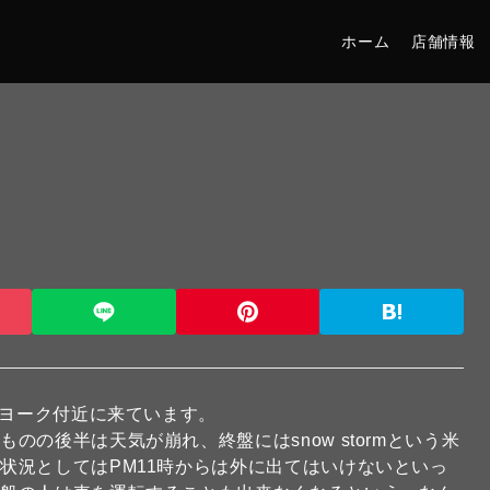
ホーム
店舗情報
ーヨーク付近に来ています。
の後半は天気が崩れ、終盤にはsnow stormという米
状況としてはPM11時からは外に出てはいけないといっ