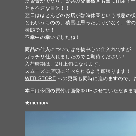
た警告がでたり、公共の交通機関も全て閉鎖！
とも不運な自体！！
翌日はほとんどのお店が臨時休業という最悪の
とわいうものの、積雪は思ったより少なく、雪
状態でした！
不幸中の幸いでしたね！
商品の仕入については冬物中心の仕入れですが
ガッチリ仕入れましたのでご期待ください！
入荷時期は、2月上旬になります。
スムーズに店頭に並べられるよう頑張ります！
WEB STORE
への更新も同時に進めますので、お
本日は今回の買付け画像をUPさせていただきま
★memory