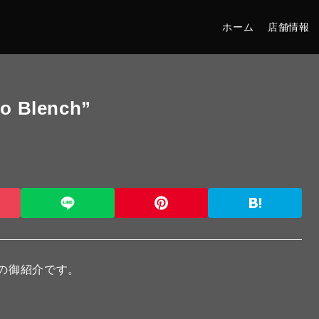
ホーム
店舗情報
go Blench”
enchの御紹介です。