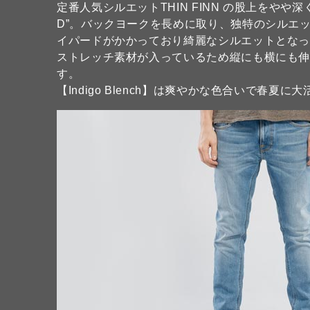
定番人気シルエットTHIN FINN の股上をやや
D”。バックヨークを長めに取り、独特のシルエ
イパードがかかっており綺麗なシルエットとな
ストレッチ素材が入っているため縦にも横にも
す。
【Indigo Blench】は爽やかな色合いで春