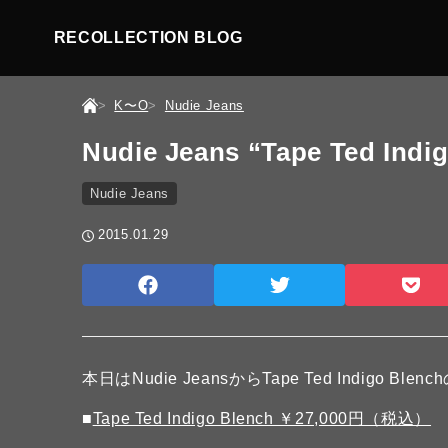
RECOLLECTION BLOG
K〜O
Nudie Jeans
Nudie Jeans “Tape Ted Indi
Nudie Jeans
2015.01.29
本日はNudie JeansからTape Ted Indigo Bl
■
Tape Ted Indigo Blench ￥27,000円（税込）