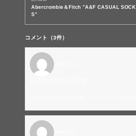
Abercrombie＆Fitch "A&F CASUAL SOCK
S"
コメント
（3件）
にほい
より:
2015年1月26日 4:25 PM
そろそろタスクさんの誕プレミーティングしな
free
より: