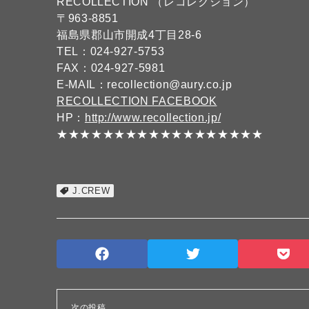
RECOLLECTION （レコレクション）
〒963-8851
福島県郡山市開成4丁目28-6
TEL：024-927-5753
FAX：024-927-5981
E-MAIL：recollection@aury.co.jp
RECOLLECTION FACEBOOK
HP：
http://www.recollection.jp/
★★★★★★★★★★★★★★★★★★
J.CREW
次の投稿