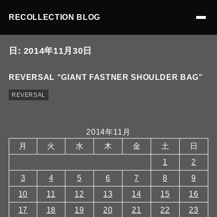
RECOLLECTION BLOG
日:
2014年11月30日
REVERSAL “GIANT FASTNER SHOULDER BAG”
REVERSAL
2014.11.30
2014年11月
月
火
水
木
金
土
日
1
2
3
4
5
6
7
8
9
10
11
12
13
14
15
16
17
18
19
20
21
22
23