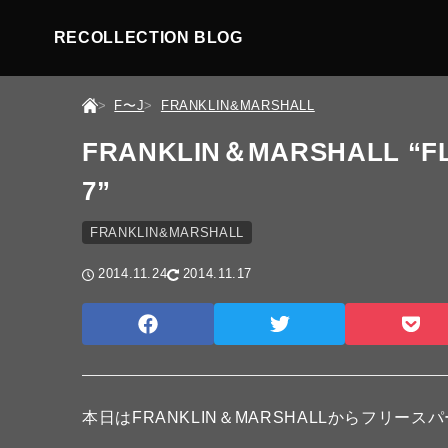
RECOLLECTION BLOG
F〜J
FRANKLIN&MARSHALL
FRANKLIN＆MARSHALL “FL
7”
FRANKLIN&MARSHALL
2014.11.24
2014.11.17
本日はFRANKLIN＆MARSHALLからフリー