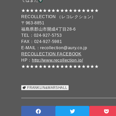
ではまた
★★★★★★★★★★★★★★★★★★
RECOLLECTION （レコレクション）
〒963-8851
福島県郡山市開成4丁目28-6
TEL：024-927-5753
FAX：024-927-5981
E-MAIL：recollection@aury.co.jp
RECOLLECTION FACEBOOK
HP：
http://www.recollection.jp/
★★★★★★★★★★★★★★★★★★
FRANKLIN&MARSHALL