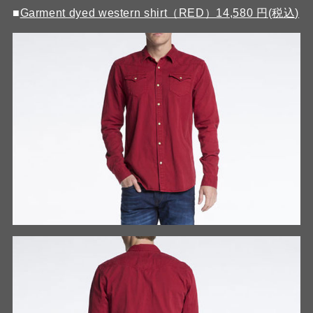
■
Garment dyed western shirt（RED）14,580 円(税込)