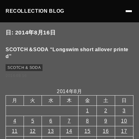
RECOLLECTION BLOG
日:
2014年8月16日
SCOTCH＆SODA “Longswim short allover printe
d”
SCOTCH & SODA
2014.08.16
2014年8月
月
火
水
木
金
土
日
1
2
3
4
5
6
7
8
9
10
11
12
13
14
15
16
17