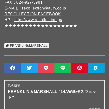
FAX：024-927-5981
E-MAIL：recollection@aury.co.jp
RECOLLECTION FACEBOOK
HP：
http://www.recollection.jp/
★★★★★★★★★★★★★★★★★★
FRANKLIN&MARSHALL
次の投稿
FRANKLIN＆MARSHALL "14AW新作スウェッ
ト"