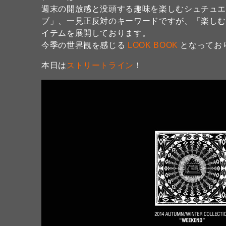
週末の開放感と没頭する趣味を楽しむシュチュ
ブ」、一見正反対のキーワードですが、「楽しむ
イテムを展開しております。
今季の世界観を感じる
LOOK BOOK
となってお
本日は
ストリートライン
！