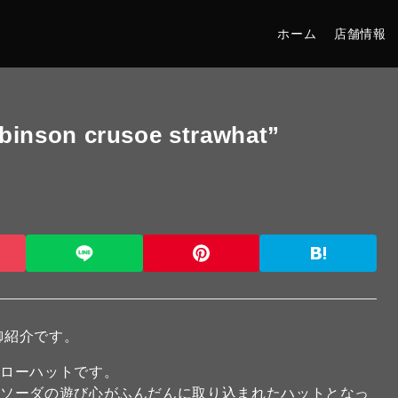
ホーム
店舗情報
nson crusoe strawhat”
御紹介です。
トローハットです。
ドソーダの遊び心がふんだんに取り込まれたハットとなっ