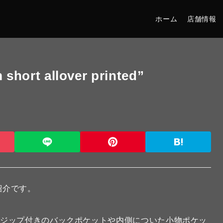
ホーム
店舗情報
ort allover printed”
紹介です。
、ジップ付きのバックポケットや内側についた小物ポケッ