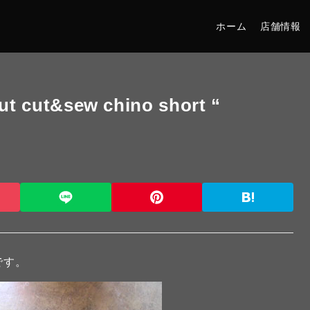
ホーム
店舗情報
cut&sew chino short “
です。