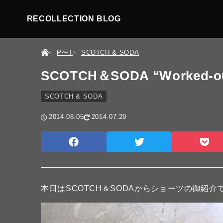
RECOLLECTION BLOG
P〜T
SCOTCH & SODA
SCOTCH＆SODA “Worked-out 
SCOTCH & SODA
2014.08.05
2014.07.29
本日はSCOTCH＆SODAからショーツの御紹介