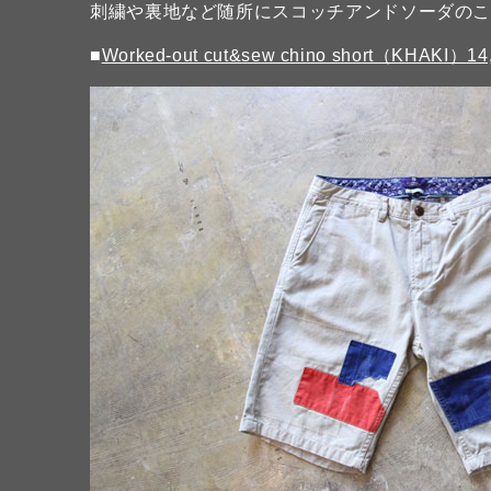
刺繍や裏地など随所にスコッチアンドソーダの
■
Worked-out cut&sew chino short（KHAKI）1