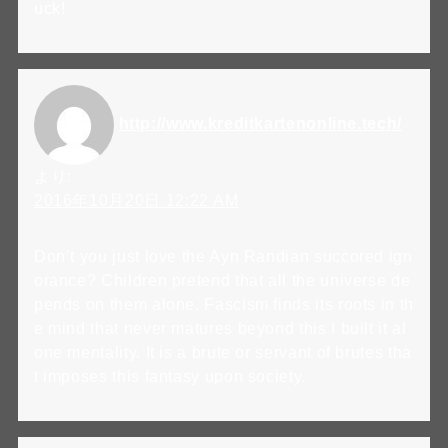
uck!
http://www.kreditkartenonline.tech/
より:
2016年10月20日 12:22 AM
Don’t you just love the Ayn Randian succored ign
orance? Children pretend that all the universe de
pends on them alone. Fascism finds its roots in th
e mind that never matures beyond this I built it al
one mentality. It is a brute or servant of brutes tha
t imposes this fantasy upon society.