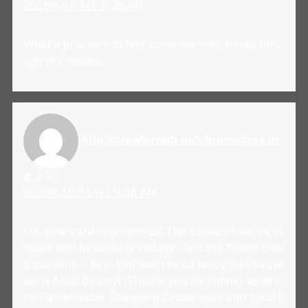
2016年9月8日 1:35 AM
What a plueasre to find someone who thinks thro
ugh the issues
http://crawlerweb.us/chromefans.or
g
より:
2016年10月14日 9:38 AM
Oh, your card is gorgeous! The colours look so el
egant and beautifully vintage. And the flower look
s stunning – see, you don't need fancy dies to cre
ate a floral beauty! ;)Thank you for joining us at t
he Fashionable Stamping Challenges and good l