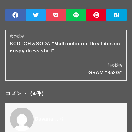
次の投稿
SCOTCH＆SODA "Multi coloured floral dessin
crispy dress shirt"
前の投稿
GRAM "352G"
コメント
（4件）
Dayana
より: