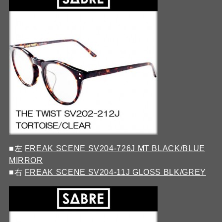
■左
FREAK SCENE SV204-726J MT BLACK/BLUE
MIRROR
■右
FREAK SCENE SV204-11J GLOSS BLK/GREY