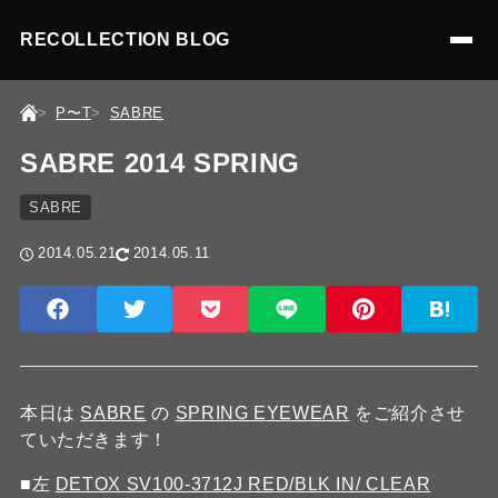
RECOLLECTION BLOG
P〜T
SABRE
SABRE 2014 SPRING
SABRE
2014.05.21
2014.05.11
本日は
SABRE
の
SPRING EYEWEAR
をご紹介させ
ていただきます！
■左
DETOX SV100-3712J RED/BLK IN/ CLEAR