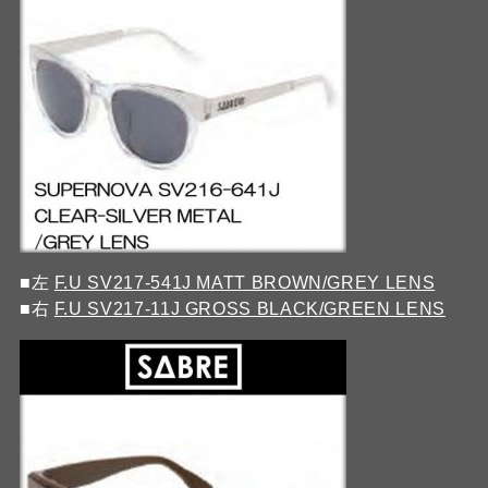
■左
F.U SV217-541J MATT BROWN/GREY LENS
■右
F.U SV217-11J GROSS BLACK/GREEN LENS