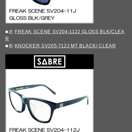
■左
FREAK SCENE SV204-112J GLOSS BLK/CLEA
R
■右
KNOCKER SV205-712J MT BLACK/ CLEAR