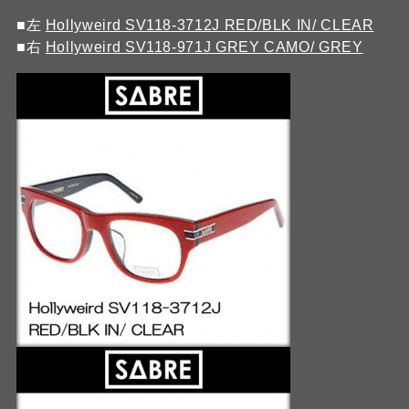
■左
Hollyweird SV118-3712J RED/BLK IN/ CLEAR
■右
Hollyweird SV118-971J GREY CAMO/ GREY