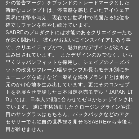
外の警告マーク）をブランドのトレードマークとした
斬新なコンセプトは、停滞感を感じていたアイウェア
業界に衝撃を与え、現在では世界中で確固たる地位を
確立しファンを増やし続けています。
SABREのプロダクトには才能のあるクリエイターたち
が深く関わり、 彼らがお互いにインスパイアしあう事
で、クリエイティブかつ、魅力的なデザインが次々と
生み出されています。 またデザインのみでなく、いち
早くジャパンフィットを採用し、シェイプのノーズパ
ットの改良やフレーム幅やテンプル長もモデル別にチ
ューニングを施すなど一般的な海外ブランドとは別次
元のかけ心地を生み出しています。更にそのコンセプ
トを発展させ登場した日本限定発売モデル「JAPAN LT
D」では、日本人の顔に合わせてゼロからデザインされ
ています。 遂に本格始動したクロージングラインや注
目のサングラスはもちろん、バックパックなどのアク
セサリーでも独自の世界観を見せるSABREから今後も
目が離せません。