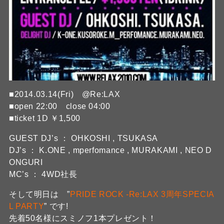
■2014.03.14(Fri) @Re:LAX
■open 22:00 close 04:00
■ticket 1D ￥1,500
GUEST DJ’s ： OHKOSHI , TSUKASA
DJ’s ： K.ONE , mperfomance , MURAKAMI , NEO D
ONGURI
MC’s ： 4WD社長
そして明日は ”
PRIDE ROCK -Re:LAX 3周年SPECIA
L PARTY
” です!
先着50名様にスミノフ1本プレゼント！