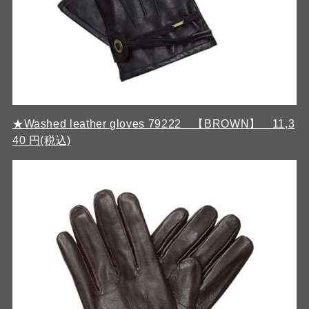
★Washed leather gloves 79222 【BROWN】 11,3
40 円(税込)