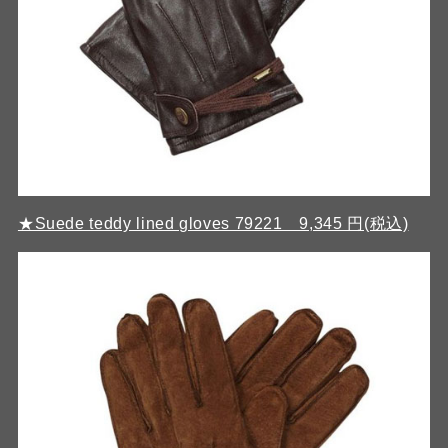
★Suede teddy lined gloves 79221 9,345 円(税込)