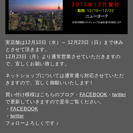
実店舗は12月10日（水）～ 12月23日（日）まで休み
とさせて頂きます。
12月23日（月）より通常営業させていただきますの
で、宜しくお願い致します。
ネットショップについては通常通り対応させていただ
きますので、宜しく御願いいたします !
買い付け模様はこちらのブログ・
FACEBOOK
・
twitter
で更新していきますので是非ご覧ください。
・
FACEBOOK
・
twitter
フォローよろしくです ♪