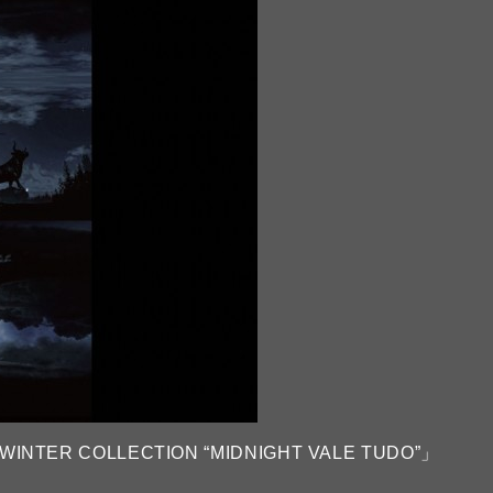
N & WINTER COLLECTION “MIDNIGHT VALE TUDO”」