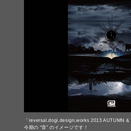
「reversal.dogi.design.works 2013 AUTUM
今期の “音” のイメージです！