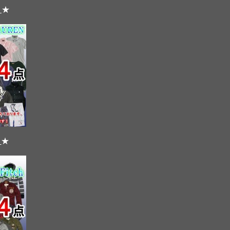
）
★
）
★