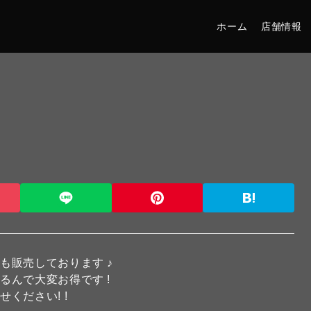
ホーム
店舗情報
も販売しております ♪
んで大変お得です !
ください! !