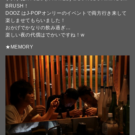
BRUSH！
DOOZ はJ-POPオンリーのイベントで両方行き来して
楽しませてもらいました！
おかげでかなりの飲み過ぎ…
楽しい夜の代償はでかいですね！w
★MEMORY