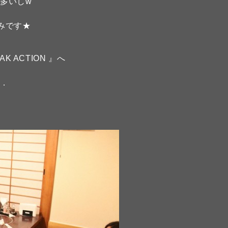
多いしw
しみです★
K ACTION 』へ
．．