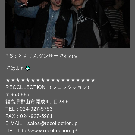
P.S：ともくんダンサーですねｗ
ではまた
★★★★★★★★★★★★★★★★★★
RECOLLECTION （レコレクション）
〒963-8851
福島県郡山市開成4丁目28-6
TEL：024-927-5753
FAX：024-927-5981
E-MAIL：sales@recollection.jp
HP：
http://www.recollection.jp/