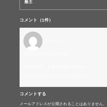
酪王
コメント
（1件）
イマイ
より:
2012年2月27日 5:36 PM
SUPREME と動きが似てるwww
HIPHOPで攻めてきたらオモロイな！
コメントする
メールアドレスが公開されることはありません