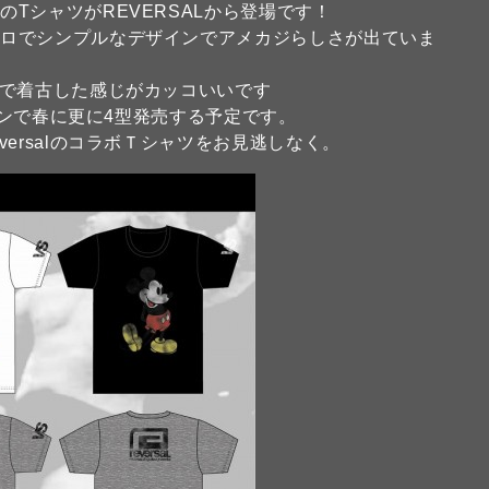
TシャツがREVERSALから登場です！
トロでシンプルなデザインでアメカジらしさが出ていま
ので着古した感じがカッコいいです
ザインで春に更に4型発売する予定です。
ersalのコラボＴシャツをお見逃しなく。