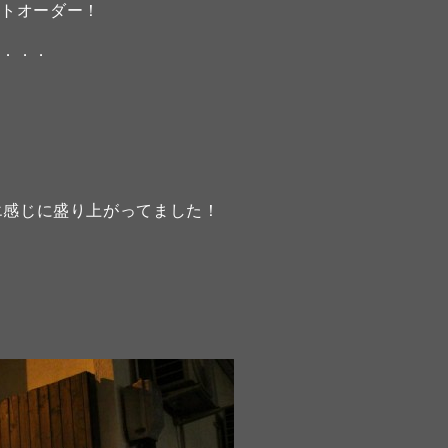
ストオーダー！
た．．．
、エエ感じに盛り上がってました！