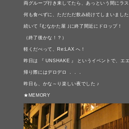
両グループ行き来してたら、あっという間にラ
何も食べずに、ただただ飲み続けてしまいまし
続いて ｢むなかた屋 ｣に終了間近にドロップ！
（終了後かな！？）
軽くだべって、Re:LAX へ！
昨日は 『 UNSHAKE 』 というイベントで
帰り際にはデロデロ ．．．
昨日も、かな～り楽しい夜でした ♪
★MEMORY