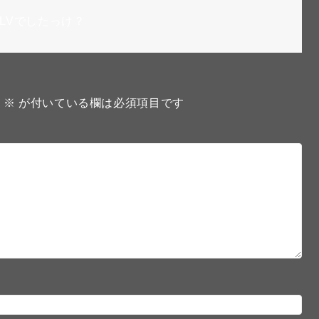
LVでしたっけ？
。
※
が付いている欄は必須項目です