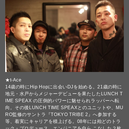
★t-Ace
14歳の時にHip Hopに出会いDJを始める。21歳の時に
地元・水戸からメジャーデビューを果たしたLUNCH T
IME SPEAX の圧倒的パワーに魅せられラッパーへ転
向。その後LUNCH TIME SPEAXとのユニットや、MU
RO監修のサントラ『TOKYO TRIBE 2』へ参加する
等、着実にキャリアを積上げる。08年には殆どのトラ
ック・プロデュース、エンジニアを自ら こなした２枚