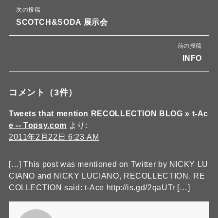
次の投稿
SCOTCH&SODA 展示会
前の投稿
INFO
コメント
（3件）
Tweets that mention RECOLLECTION BLOG » t-Ac
e -- Topsy.com
より:
2011年2月22日 6:23 AM
[…] This post was mentioned on Twitter by NICKY LU
CIANO and NICKY LUCIANO, RECOLLECTION. RE
COLLECTION said: t-Ace
http://is.gd/2qaUTr
[…]