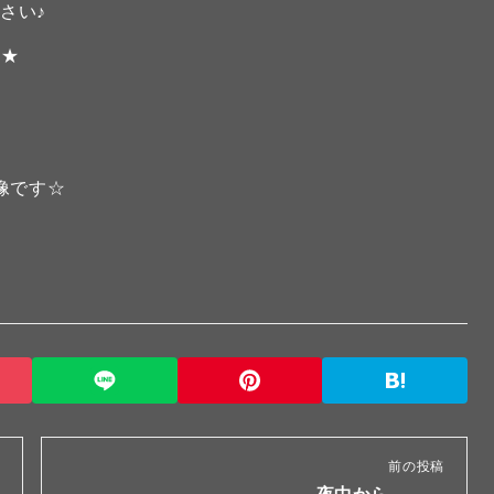
さい♪
)★
映像です☆
前の投稿