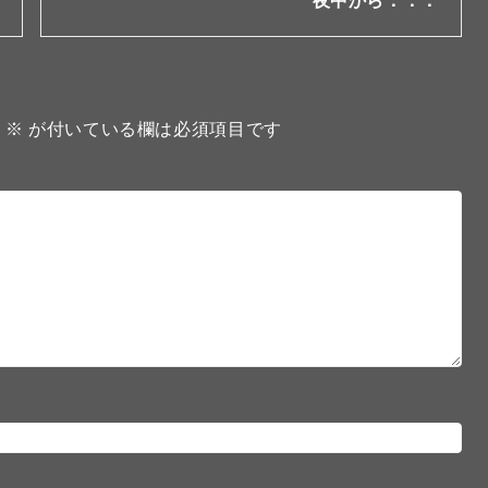
夜中から．．．
。
※
が付いている欄は必須項目です