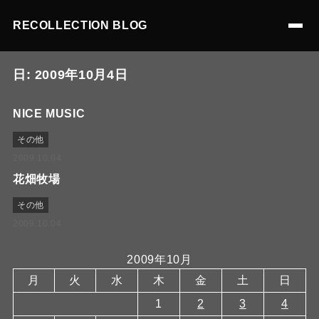
RECOLLECTION BLOG
日:
2009年10月4日
NICE MUSIC
その他
2009.10.04
花畑牧場
その他
2009.10.04
2009年10月
月
火
水
木
金
土
日
1
2
3
4