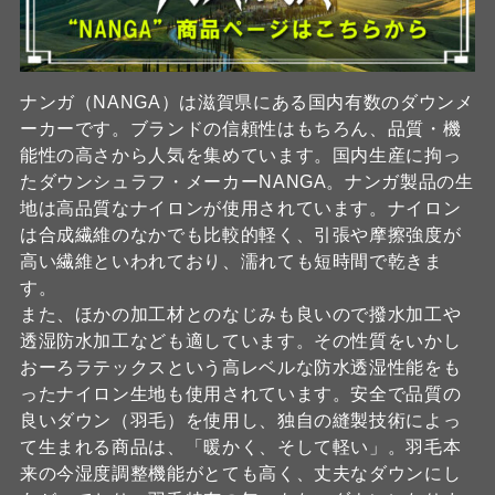
ナンガ（NANGA）は滋賀県にある国内有数のダウンメ
ーカーです。ブランドの信頼性はもちろん、品質・機
能性の高さから人気を集めています。国内生産に拘っ
たダウンシュラフ・メーカーNANGA。ナンガ製品の生
地は高品質なナイロンが使用されています。ナイロン
は合成繊維のなかでも比較的軽く、引張や摩擦強度が
高い繊維といわれており、濡れても短時間で乾きま
す。
また、ほかの加工材とのなじみも良いので撥水加工や
透湿防水加工なども適しています。その性質をいかし
おーろラテックスという高レベルな防水透湿性能をも
ったナイロン生地も使用されています。安全で品質の
良いダウン（羽毛）を使用し、独自の縫製技術によっ
て生まれる商品は、「暖かく、そして軽い」。羽毛本
来の今湿度調整機能がとても高く、丈夫なダウンにし