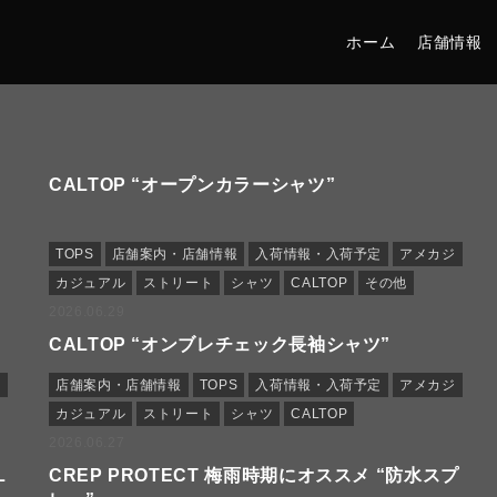
ホーム
店舗情報
CALTOP “オープンカラーシャツ”
TOPS
店舗案内・店舗情報
入荷情報・入荷予定
アメカジ
カジュアル
ストリート
シャツ
CALTOP
その他
2026.06.29
CALTOP “オンブレチェック長袖シャツ”
定
店舗案内・店舗情報
TOPS
入荷情報・入荷予定
アメカジ
カジュアル
ストリート
シャツ
CALTOP
2026.06.27
L
CREP PROTECT 梅雨時期にオススメ “防水スプ