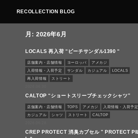
RECOLLECTION BLOG
月:
2026年6月
LOCALS 再入荷 “ビーチサンダル1390 “
店舗案内・店舗情報
ヨーロッパ
アメカジ
入荷情報・入荷予定
サンダル
カジュアル
LOCALS
再入荷情報
ストリート
2026.06.30
CALTOP “ショートスリーブチェックシャツ”
店舗案内・店舗情報
TOPS
アメカジ
入荷情報・入荷予
カジュアル
シャツ
ストリート
CALTOP
2026.06.28
CREP PROTECT 消臭カプセル ” PROTECT PI