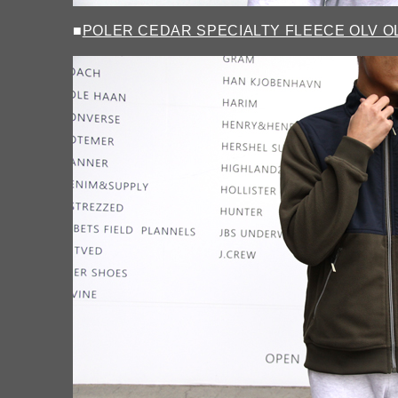
■
POLER CEDAR SPECIALTY FLEECE OLV O