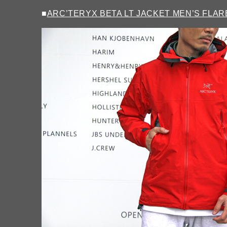
■
ARC’TERYX BETA LT JACKET MEN’S FLAR