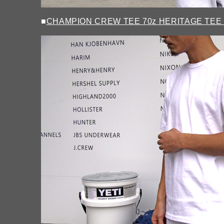
■
CHAMPION CREW TEE 70z HERITAGE TEE