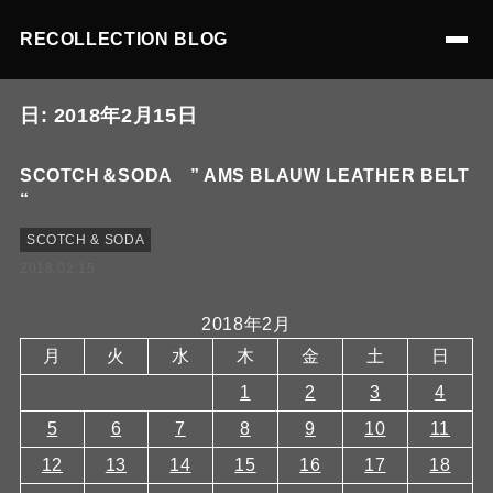
RECOLLECTION BLOG
日:
2018年2月15日
SCOTCH＆SODA ” AMS BLAUW LEATHER BELT
“
SCOTCH & SODA
2018.02.15
2018年2月
月
火
水
木
金
土
日
1
2
3
4
5
6
7
8
9
10
11
12
13
14
15
16
17
18