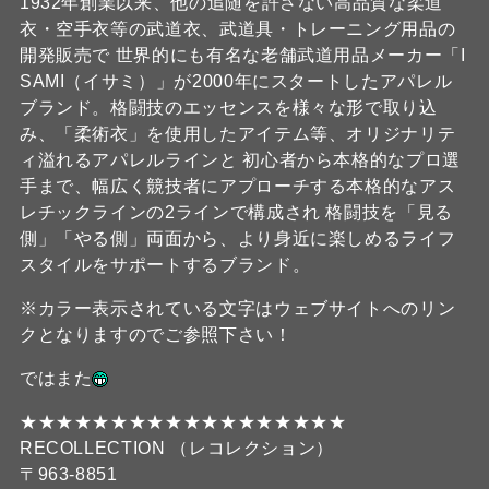
1932年創業以来、他の追随を許さない高品質な柔道
衣・空手衣等の武道衣、武道具・トレーニング用品の
開発販売で 世界的にも有名な老舗武道用品メーカー「I
SAMI（イサミ）」が2000年にスタートしたアパレル
ブランド。格闘技のエッセンスを様々な形で取り込
み、「柔術衣」を使用したアイテム等、オリジナリテ
ィ溢れるアパレルラインと 初心者から本格的なプロ選
手まで、幅広く競技者にアプローチする本格的なアス
レチックラインの2ラインで構成され 格闘技を「見る
側」「やる側」両面から、より身近に楽しめるライフ
スタイルをサポートするブランド。
※カラー表示されている文字はウェブサイトへのリン
クとなりますのでご参照下さい！
ではまた
★★★★★★★★★★★★★★★★★★
RECOLLECTION （レコレクション）
〒963-8851