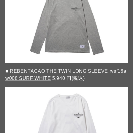
■
REBENTACAO THE TWIN LONG SLEEVE rvsf16a
w008 SURF WHITE
5,940 円(税込)