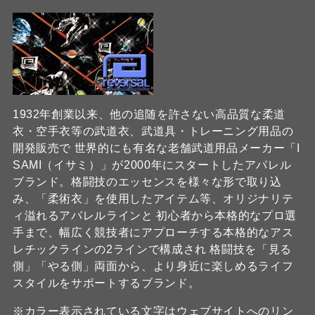
1932年創業以来、他の追随を許さない高品質な柔道
衣・空手衣等の武道衣、武道具・トレーニング用品の
開発販売で 世界的にも有名な老舗武道用品メーカー「I
SAMI（イサミ）」が2000年にスタートしたアパレル
ブランド。格闘技のエッセンスを様々な形で取り込
み、「柔術衣」を使用したアイテム等、オリジナリテ
ィ溢れるアパレルラインと 初心者から本格的なプロ選
手まで、幅広く競技者にアプローチする本格的なアス
レチックラインの2ラインで構成され 格闘技を「見る
側」「やる側」両面から、より身近に楽しめるライフ
スタイルをサポートするブランド。
※カラー表示されている文字はウェブサイトへのリン