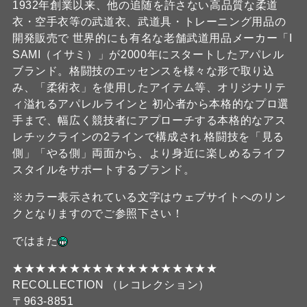
1932年創業以来、他の追随を許さない高品質な柔道
衣・空手衣等の武道衣、武道具・トレーニング用品の
開発販売で 世界的にも有名な老舗武道用品メーカー「I
SAMI（イサミ）」が2000年にスタートしたアパレル
ブランド。格闘技のエッセンスを様々な形で取り込
み、「柔術衣」を使用したアイテム等、オリジナリテ
ィ溢れるアパレルラインと 初心者から本格的なプロ選
手まで、幅広く競技者にアプローチする本格的なアス
レチックラインの2ラインで構成され 格闘技を「見る
側」「やる側」両面から、より身近に楽しめるライフ
スタイルをサポートするブランド。
※カラー表示されている文字はウェブサイトへのリン
クとなりますのでご参照下さい！
ではまた
★★★★★★★★★★★★★★★★★★
RECOLLECTION （レコレクション）
〒963-8851