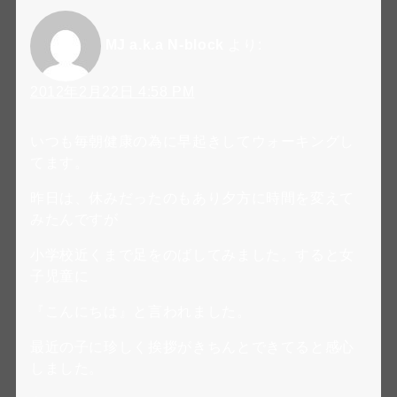
MJ a.k.a N-block
より:
2012年2月22日 4:58 PM
いつも毎朝健康の為に早起きしてウォーキングし
てます。
昨日は、休みだったのもあり夕方に時間を変えて
みたんですが
小学校近くまで足をのばしてみました。すると女
子児童に
『こんにちは』と言われました。
最近の子に珍しく挨拶がきちんとできてると感心
しました。