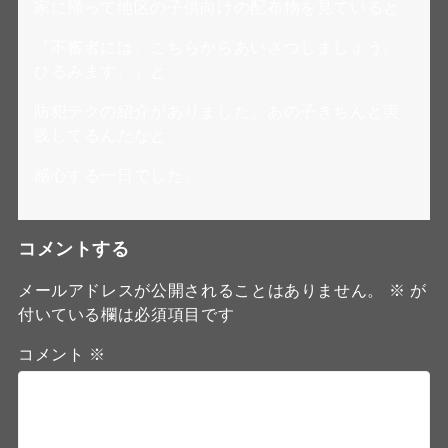
家に帰って地区の子供向けの配布物を見ていると
『不審者には、こちらからあいさつしましょう。
ひるみます。』と
防犯テクの紹介がありました。あの子きちんと実
践してるんだなと
感心する一日でした。
コメントする
メールアドレスが公開されることはありません。
※
が
付いている欄は必須項目です
コメント
※