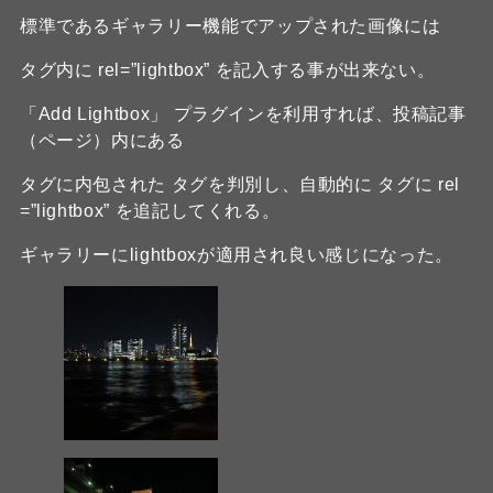
標準であるギャラリー機能でアップされた画像には
タグ内に rel=”lightbox” を記入する事が出来ない。
「Add Lightbox」 プラグインを利用すれば、投稿記事
（ページ）内にある
タグに内包された タグを判別し、自動的に タグに rel
=”lightbox” を追記してくれる。
ギャラリーにlightboxが適用され良い感じになった。