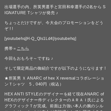
出場選手の内、所英男選手と宮田和幸選手の2名から S
IGNATURE Tシャツが発売 ♪
ちょっとだけですが、今大会のプロモーションをどう
ぞ ! !
[youtubehq]H-Q_Qls1Ld4[/youtubehq]
携帯＝
こちら
今回もおもろそ～ですね ♪
そして限定商品の御紹介ですが以下のようになります !
★所英男 Ｘ ANARC of hex X reversalコラボレーショ
ンＴシャツ 5，040円（税込）
HEX ANTI STYLEのデザイナーを経て現在ANARC of
HEXのデザイナー件ディレクターのＡＲＡＩ氏による
グラフィックＴが完成。前面は力強い本人の腕のシル