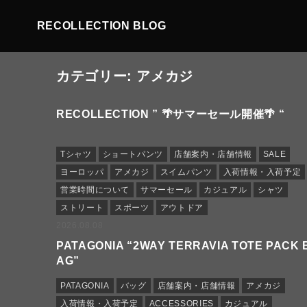
RECOLLECTION BLOG
カテゴリー:
アメカジ
RECOLLECTION ” 🌴サマーセール開催🌴 “
Tシャツ
ショートパンツ
店舗案内・店舗情報
SALE
ヨーロッパ
アメカジ
スイムパンツ
入荷情報・入荷予定
営業時間について
サマーセール
カジュアル
シャツ
ストリート
スポーツ
アウトドア
2026.08.08
PATAGONIA “2WAY TERRAVIA TOTE PACK 
AG”
PATAGONIA
バッグ
店舗案内・店舗情報
アメカジ
入荷情報・入荷予定
ACCESSORIES
カジュアル