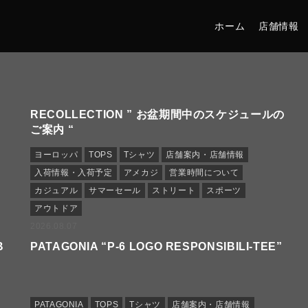
ホーム
店舗情報
RECOLLECTION ” お盆期間中のスケジュールの
ご案内 “
ヨーロッパ
TOPS
Tシャツ
店舗案内・店舗情報
入荷情報・入荷予定
アメカジ
営業時間について
カジュアル
サマーセール
ストリート
スポーツ
アウトドア
2026.08.07
B
PATAGONIA “P-6 LOGO RESPONSIBILI-TEE”
PATAGONIA
TOPS
Tシャツ
店舗案内・店舗情報