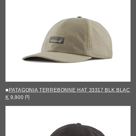
■
PATAGONIA TERREBONNE HAT 33317 BLK BLAC
K
9,900 円