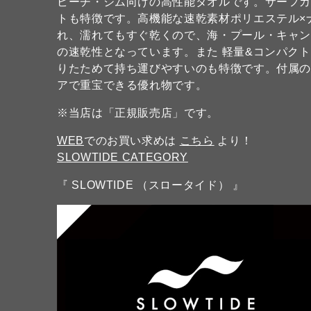
ビーチ・ジム向けの高性能タオルです。サーフ
トも特徴です。高機能な速乾素材ポリエステル×
れ、濡れてもすぐ乾くので、海・プール・キャン
の速乾性となっています。また 軽量&コンパク
りたためて持ち運びやすいのも特徴です。付属
アで重宝できる優れ物です。
※当店は「正規販売店」です。
WEB
でのお買い求めは
こちら
より！
SLOWTIDE CATEGORY
『 SLOWTIDE （スロータイド） 』