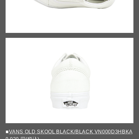
■
VANS OLD SKOOL BLACK/BLACK VN000D3HBKA